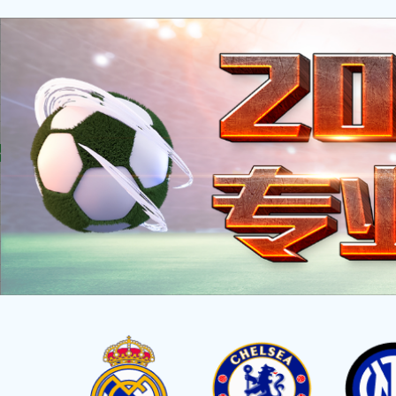
星空app官方在线
欢迎访问
星空app官方在线入口
，提供
日同步更新千场